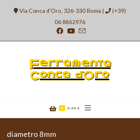
Salta
Via Conca d'Oro, 326-330 Roma
|
(+39)
al
contenuto
06 8862976
0
0,00
€
diametro 8mm