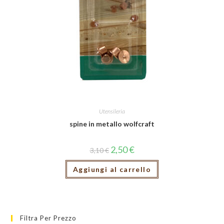
Utensileria
spine in metallo wolfcraft
2,50
€
3,10
€
Aggiungi al carrello
Filtra Per Prezzo