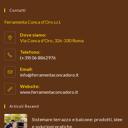
Contatti
Ferramenta Conca d'Oro s.r.l.
Dove siamo:
Via Conca d'Oro, 326-330 Roma
Telefono:
(+39) 06 8862976
Opens
Email:
in
info@ferramentaconcadoro.it
Opens
your
in
your
application
Website:
application
www.ferramentaconcadoro.it
Articoli Recenti
Sistemare terrazzo e balcone: prodotti, idee
e soluzioni pratiche