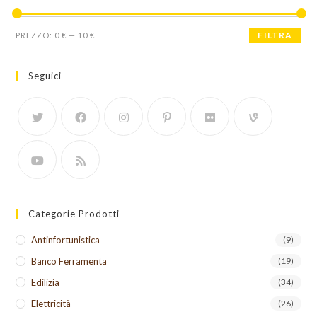
Prezzo
Prezzo
FILTRA
PREZZO:
0 €
—
10 €
Min
Max
Seguici
Categorie Prodotti
Antinfortunistica
(9)
Banco Ferramenta
(19)
Edilizia
(34)
Elettricità
(26)