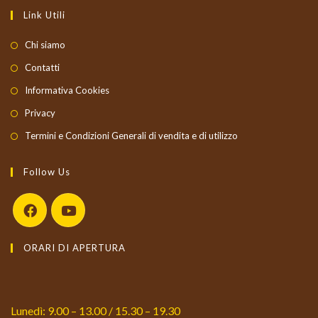
Link Utili
Chi siamo
Contatti
Informativa Cookies
Privacy
Termini e Condizioni Generali di vendita e di utilizzo
Follow Us
Opens
Opens
ORARI DI APERTURA
in
in
a
a
new
new
tab
tab
Lunedì: 9.00 – 13.00 / 15.30 – 19.30