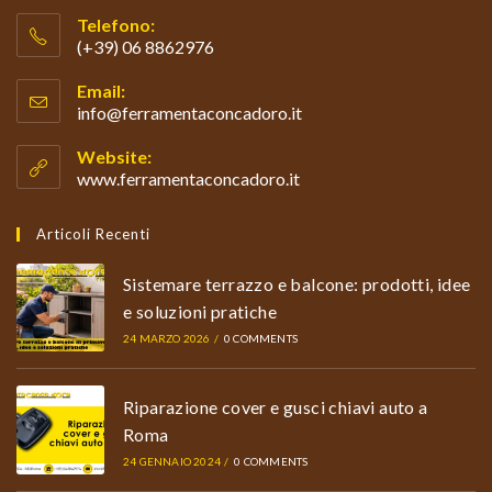
Telefono:
(+39) 06 8862976
Opens
Email:
in
info@ferramentaconcadoro.it
Opens
your
in
your
application
Website:
application
www.ferramentaconcadoro.it
Articoli Recenti
Sistemare terrazzo e balcone: prodotti, idee
e soluzioni pratiche
24 MARZO 2026
/
0 COMMENTS
Riparazione cover e gusci chiavi auto a
Roma
24 GENNAIO 2024
/
0 COMMENTS