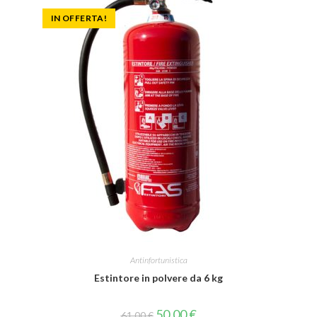
IN OFFERTA!
Antinfortunistica
Estintore in polvere da 6 kg
50,00
€
61,00
€