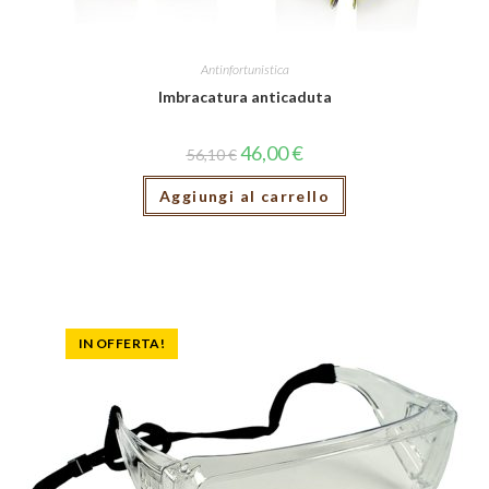
Antinfortunistica
Imbracatura anticaduta
46,00
€
56,10
€
Aggiungi al carrello
IN OFFERTA!