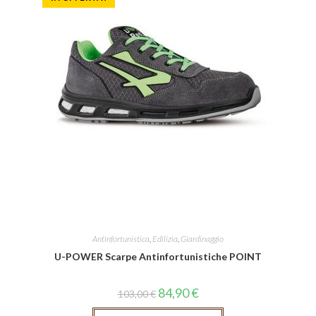
Antinfortunistica
,
Edilizia
,
Giardinaggio
U-POWER Scarpe Antinfortunistiche POINT
84,90
€
103,00
€