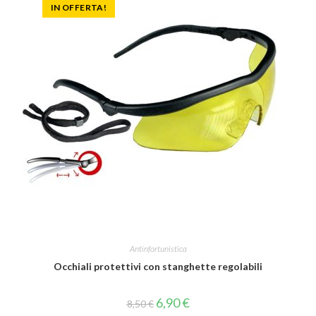
IN OFFERTA!
Antinfortunistica
Occhiali protettivi con stanghette regolabili
6,90
€
8,50
€