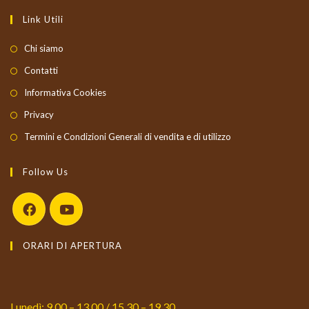
Link Utili
Chi siamo
Contatti
Informativa Cookies
Privacy
Termini e Condizioni Generali di vendita e di utilizzo
Follow Us
Opens
Opens
ORARI DI APERTURA
in
in
a
a
new
new
tab
tab
Lunedì: 9.00 – 13.00 / 15.30 – 19.30