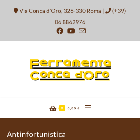
Salta
Via Conca d'Oro, 326-330 Roma
|
(+39)
al
contenuto
06 8862976
0
0,00
€
Antinfortunistica