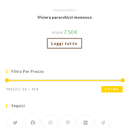
Antinfortunistica
Visiera paraschizzi monouso
7,50
€
9,15
€
Leggi tutto
Filtra Per Prezzo
Prezzo
Prezzo
FILTRA
PREZZO:
0 €
—
90 €
Min
Max
Seguici