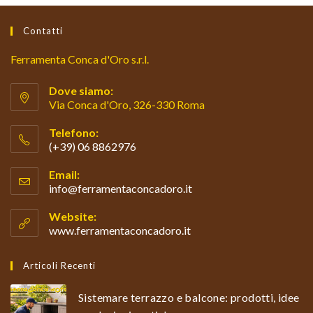
Contatti
Ferramenta Conca d'Oro s.r.l.
Dove siamo:
Via Conca d'Oro, 326-330 Roma
Telefono:
(+39) 06 8862976
Opens
Email:
in
info@ferramentaconcadoro.it
Opens
your
in
your
application
Website:
application
www.ferramentaconcadoro.it
Articoli Recenti
Sistemare terrazzo e balcone: prodotti, idee