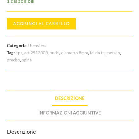
1 disponibili
spine
AGGIUNGI AL CARRELLO
in
metallo
wolfcraft
Categoria:
Utensileria
quantità
Tag:
4pz
,
art.2912000
,
buchi
,
diametro 8mm
,
fai da te
,
metallo
,
preciso
,
spine
DESCRIZIONE
INFORMAZIONI AGGIUNTIVE
Descrizione