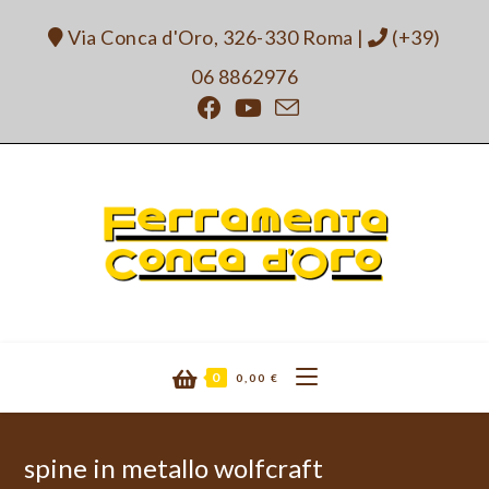
Salta
Via Conca d'Oro, 326-330 Roma
|
(+39)
al
contenuto
06 8862976
0
0,00
€
spine in metallo wolfcraft