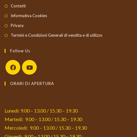
Contatti
Informativa Cookies
Privacy
Termini e Condizioni Generali di vendita e di utilizzo
Follow Us
Opens
Opens
ORARI DI APERTURA
in
in
a
a
new
new
tab
tab
Lunedì: 9.00 – 13.00 / 15.30 – 19.30
Martedì: 9.00 – 13.00 / 15.30 – 19.30
Mercoledì: 9.00 – 13.00 / 15.30 – 19.30
Giovedì: 9.00 – 13.00 / 15.30 – 19.30