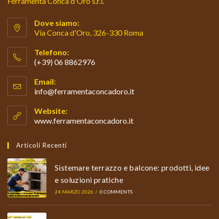
Ferramenta Conca d'Oro s.r.l.
Dove siamo:
Via Conca d'Oro, 326-330 Roma
Telefono:
(+39) 06 8862976
Opens
Email:
in
info@ferramentaconcadoro.it
Opens
your
in
your
application
Website:
application
www.ferramentaconcadoro.it
Articoli Recenti
Sistemare terrazzo e balcone: prodotti, idee
e soluzioni pratiche
24 MARZO 2026
/
0 COMMENTS