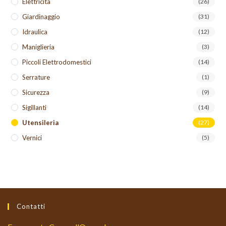
Elettricità
(26)
Giardinaggio
(31)
Idraulica
(12)
Maniglieria
(3)
Piccoli Elettrodomestici
(14)
Serrature
(1)
Sicurezza
(9)
Sigillanti
(14)
Utensileria
(27)
Vernici
(5)
Contatti