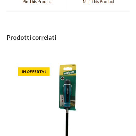
Pin This Product
Mail This Product
new
new
window
window
Prodotti correlati
IN OFFERTA!