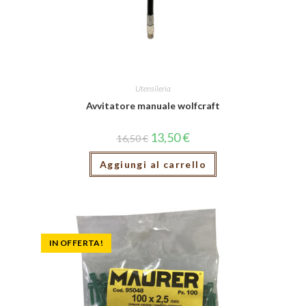
Utensileria
Avvitatore manuale wolfcraft
13,50
€
16,50
€
Aggiungi al carrello
IN OFFERTA!