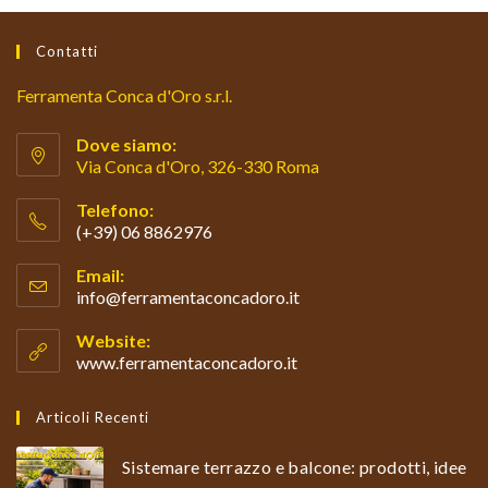
Contatti
Ferramenta Conca d'Oro s.r.l.
Dove siamo:
Via Conca d'Oro, 326-330 Roma
Telefono:
(+39) 06 8862976
Opens
Email:
in
info@ferramentaconcadoro.it
Opens
your
in
your
application
Website:
application
www.ferramentaconcadoro.it
Articoli Recenti
Sistemare terrazzo e balcone: prodotti, idee