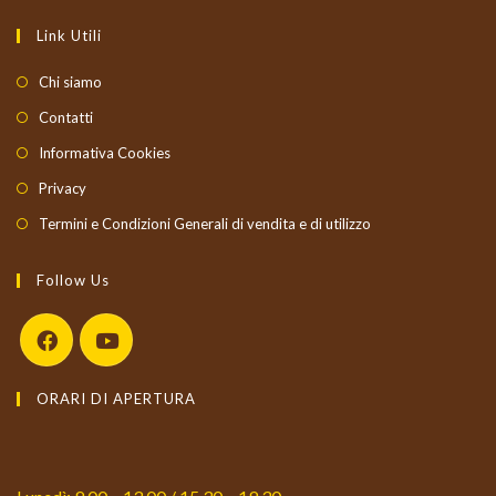
Link Utili
Chi siamo
Contatti
Informativa Cookies
Privacy
Termini e Condizioni Generali di vendita e di utilizzo
Follow Us
Opens
Opens
ORARI DI APERTURA
in
in
a
a
new
new
tab
tab