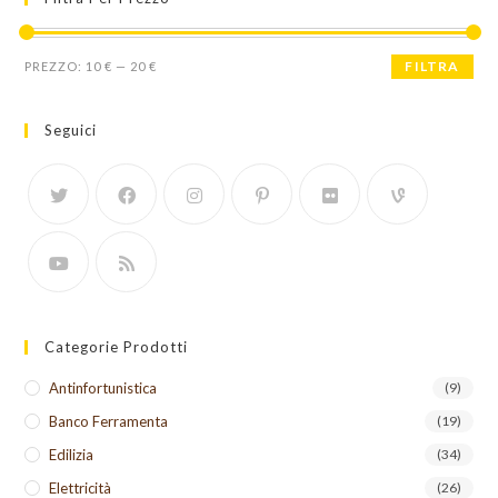
Prezzo
Prezzo
FILTRA
PREZZO:
10 €
—
20 €
Min
Max
Seguici
Categorie Prodotti
Antinfortunistica
(9)
Banco Ferramenta
(19)
Edilizia
(34)
Elettricità
(26)