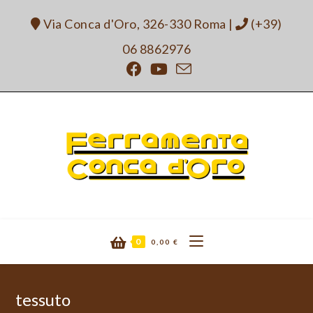
Salta
Via Conca d'Oro, 326-330 Roma
|
(+39)
al
contenuto
06 8862976
0
0,00
€
tessuto