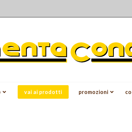
e
vai ai prodotti
promozioni
co