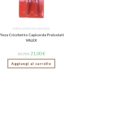
Edilizia
,
Elettricità
,
Utensileria
Pinza Cricchetto Capicorda Preisolati
VALEX
21,00
€
25,70
€
Aggiungi al carrello