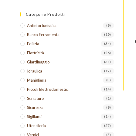
Categorie Prodotti
Antinfortunistica
(9)
Banco Ferramenta
(19)
Edilizia
(34)
Elettricità
(26)
Giardinaggio
(31)
Idraulica
(12)
Maniglieria
(3)
Piccoli Elettrodomestici
(14)
Serrature
(1)
Sicurezza
(9)
Sigillanti
(14)
Utensileria
(27)
Vernici
(5)