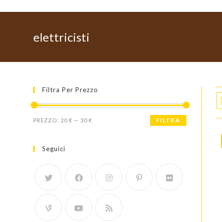
elettricisti
Filtra Per Prezzo
Prezzo
Prezzo
FILTRA
PREZZO:
20 €
—
30 €
Min
Max
Seguici