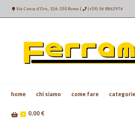
Salta
Via Conca d'Oro, 326-330 Roma
|
(+39) 06 8862976
al
contenuto
home
chi siamo
come fare
categori
0,00
€
0