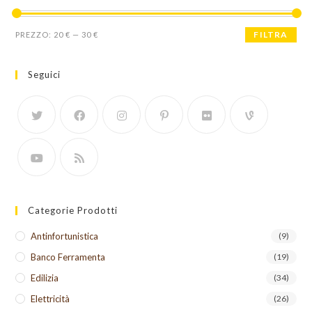
Prezzo
Prezzo
FILTRA
PREZZO:
20 €
—
30 €
Min
Max
Seguici
Categorie Prodotti
Antinfortunistica
(9)
Banco Ferramenta
(19)
Edilizia
(34)
Elettricità
(26)