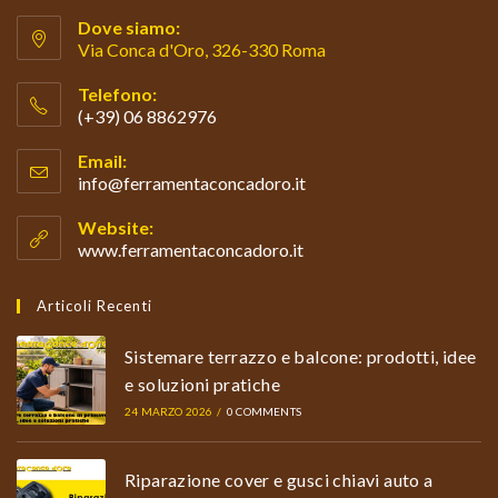
Dove siamo:
Via Conca d'Oro, 326-330 Roma
Telefono:
(+39) 06 8862976
Opens
Email:
in
info@ferramentaconcadoro.it
Opens
your
in
your
application
Website:
application
www.ferramentaconcadoro.it
Articoli Recenti
Sistemare terrazzo e balcone: prodotti, idee
e soluzioni pratiche
24 MARZO 2026
/
0 COMMENTS
Riparazione cover e gusci chiavi auto a