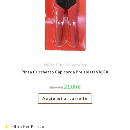
Edilizia
,
Elettricità
,
Utensileria
Pinza Cricchetto Capicorda Preisolati VALEX
21,00
€
25,70
€
Aggiungi al carrello
Filtra Per Prezzo