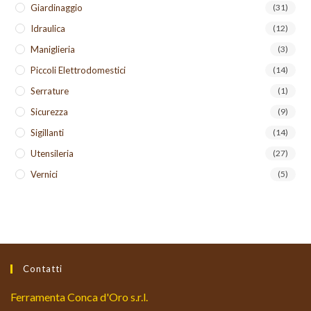
Giardinaggio
(31)
Idraulica
(12)
Maniglieria
(3)
Piccoli Elettrodomestici
(14)
Serrature
(1)
Sicurezza
(9)
Sigillanti
(14)
Utensileria
(27)
Vernici
(5)
Contatti
Ferramenta Conca d'Oro s.r.l.