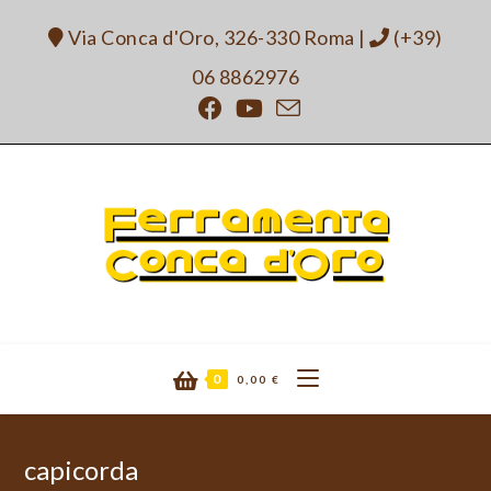
Salta
Via Conca d'Oro, 326-330 Roma
|
(+39)
al
contenuto
06 8862976
0
0,00
€
capicorda