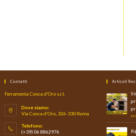
Contatti
Articoli Rec
Si
Ferramenta Conca d'Oro s.r.l.
pr
Dove siamo:
pr
Via Conca d'Oro, 326-330 Roma
24
Telefono:
Ri
(+39) 06 8862976