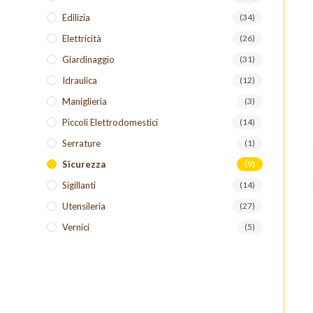
Edilizia
(34)
Elettricità
(26)
Giardinaggio
(31)
Idraulica
(12)
Maniglieria
(3)
Piccoli Elettrodomestici
(14)
Serrature
(1)
Sicurezza
(9)
Sigillanti
(14)
Utensileria
(27)
Vernici
(5)