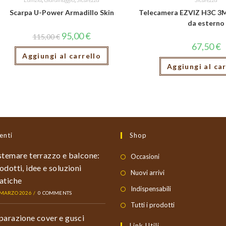
Scarpa U-Power Armadillo Skin
Telecamera EZVIZ H3C 3M
da esterno
95,00
€
115,00
€
67,50
€
Aggiungi al carrello
Aggiungi al car
enti
Shop
stemare terrazzo e balcone:
Occasioni
odotti, idee e soluzioni
Nuovi arrivi
atiche
Indispensabili
 MARZO 2026
/
0 COMMENTS
Tutti i prodotti
parazione cover e gusci
Link Utili