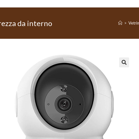
ezza da interno
>
Vetri