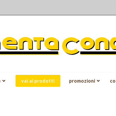
e
vai ai prodotti
promozioni
co