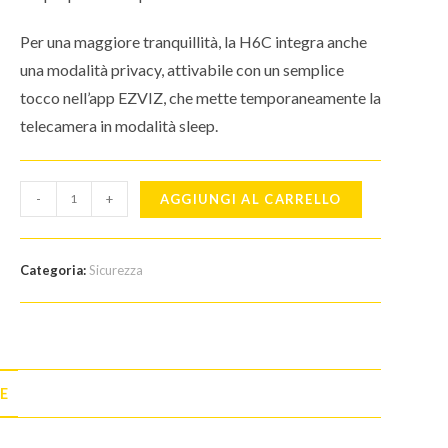
Per una maggiore tranquillità, la H6C integra anche
una modalità privacy, attivabile con un semplice
tocco nell’app EZVIZ, che mette temporaneamente la
telecamera in modalità sleep.
Telecamera
-
+
AGGIUNGI AL CARRELLO
EZVIZ
H6C
2MP
Categoria:
Sicurezza
di
sicurezza
da
interno
quantità
E