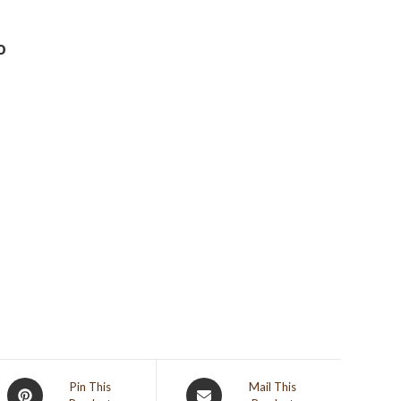
o
Opens
Opens
Pin This
Mail This