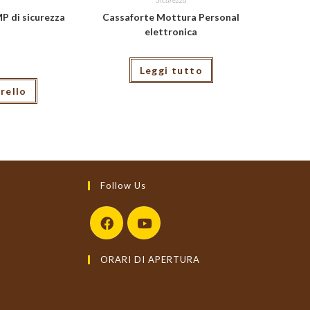
P di sicurezza
Cassaforte Mottura Personal
elettronica
Leggi tutto
rello
Follow Us
Opens
Opens
ORARI DI APERTURA
in
in
a
a
new
new