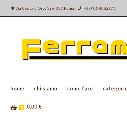
Salta
Via Conca d'Oro, 326-330 Roma
|
(+39) 06 8862976
al
contenuto
home
chi siamo
come fare
categori
0,00
€
0