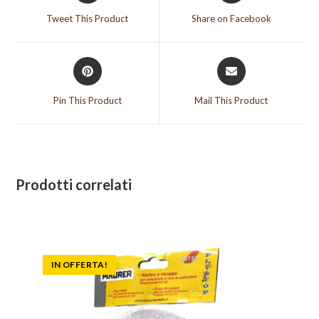
a
a
Tweet This Product
Share on Facebook
new
new
window
window
Opens
Opens
in
in
a
a
Pin This Product
Mail This Product
new
new
window
window
Prodotti correlati
IN OFFERTA!