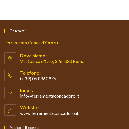
Contatti
Ferramenta Conca d'Oro s.r.l.
Dove siamo:
Via Conca d'Oro, 326-330 Roma
Telefono:
(+39) 06 8862976
Opens
Email:
in
info@ferramentaconcadoro.it
Opens
your
in
your
application
Website:
application
www.ferramentaconcadoro.it
Articoli Recenti