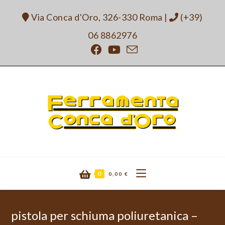
Salta
Via Conca d'Oro, 326-330 Roma
|
(+39)
al
contenuto
06 8862976
0
0,00
€
pistola per schiuma poliuretanica –