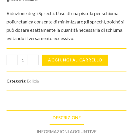
Riduzione degli Sprechi: L’uso di una pistola per schiuma
poliuretanica consente di minimizzare gli sprechi, poiché si
può dosare esattamente la quantità necessaria di schiuma,
evitando il versamento eccessivo.
pistola
-
+
AGGIUNGI AL CARRELLO
per
schiuma
poliuretanica
Categoria:
Edilizia
-
Maurer
quantità
DESCRIZIONE
INFORMAZIONI AGGIUNTIVE