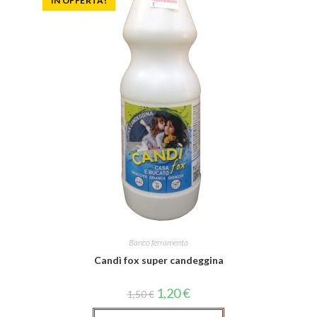
IN OFFERTA!
Banco ferramenta
Candì fox super candeggina
1,20
€
1,50
€