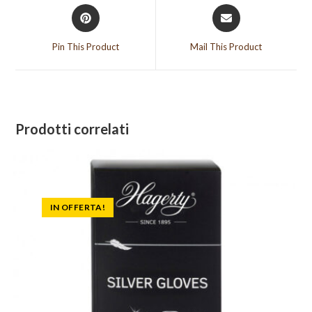
Opens
Opens
in
in
a
a
Pin This Product
Mail This Product
new
new
window
window
Prodotti correlati
IN OFFERTA!