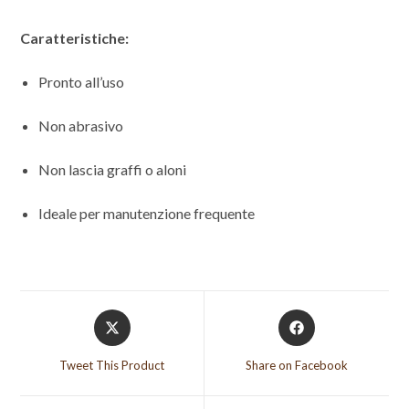
Caratteristiche:
Pronto all’uso
Non abrasivo
Non lascia graffi o aloni
Ideale per manutenzione frequente
Opens
Opens
in
in
a
a
Tweet This Product
Share on Facebook
new
new
window
window