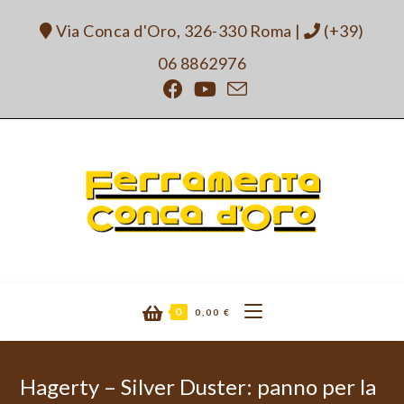
Salta
Via Conca d'Oro, 326-330 Roma
|
(+39)
al
contenuto
06 8862976
0
0,00
€
Hagerty – Silver Duster: panno per la