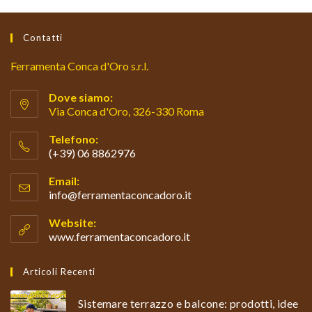
Contatti
Ferramenta Conca d'Oro s.r.l.
Dove siamo:
Via Conca d'Oro, 326-330 Roma
Telefono:
(+39) 06 8862976
Opens
Email:
in
info@ferramentaconcadoro.it
Opens
your
in
your
application
Website:
application
www.ferramentaconcadoro.it
Articoli Recenti
Sistemare terrazzo e balcone: prodotti, idee