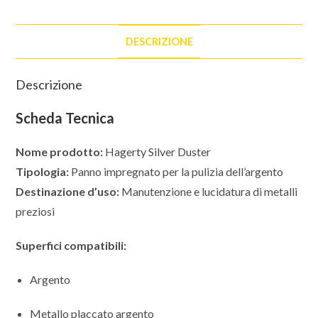
la
pulizia
dell'argento
DESCRIZIONE
e
degli
Descrizione
oggetti
argentati
Scheda Tecnica
quantità
Nome prodotto:
Hagerty Silver Duster
Tipologia:
Panno impregnato per la pulizia dell’argento
Destinazione d’uso:
Manutenzione e lucidatura di metalli
preziosi
Superfici compatibili:
Argento
Metallo placcato argento