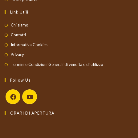
Link Utili
Chi siamo
Contatti
Informativa Cookies
Privacy
Termini e Condizioni Generali di vendita e di utilizzo
Follow Us
Opens
Opens
ORARI DI APERTURA
in
in
a
a
new
new