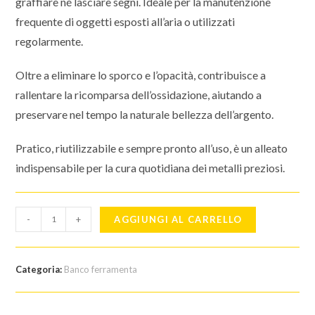
graffiare né lasciare segni. Ideale per la manutenzione
frequente di oggetti esposti all’aria o utilizzati
regolarmente.
Oltre a eliminare lo sporco e l’opacità, contribuisce a
rallentare la ricomparsa dell’ossidazione, aiutando a
preservare nel tempo la naturale bellezza dell’argento.
Pratico, riutilizzabile e sempre pronto all’uso, è un alleato
indispensabile per la cura quotidiana dei metalli preziosi.
Hagerty
-
+
AGGIUNGI AL CARRELLO
-
Silver
Duster:
Categoria:
Banco ferramenta
panno
per