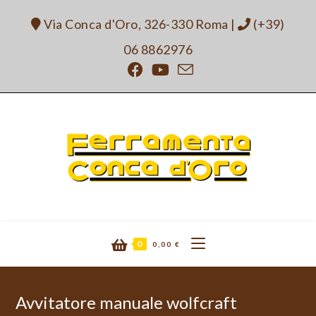
Salta
Via Conca d'Oro, 326-330 Roma
|
(+39)
al
contenuto
06 8862976
0
0,00
€
Avvitatore manuale wolfcraft