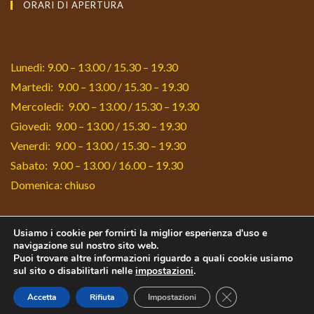
ORARI DI APERTURA
in
in
a
a
new
new
tab
tab
Lunedì: 9.00 – 13.00 / 15.30 – 19.30
Martedì: 9.00 – 13.00 / 15.30 – 19.30
Mercoledì: 9.00 – 13.00 / 15.30 – 19.30
Giovedì: 9.00 – 13.00 / 15.30 – 19.30
Venerdì: 9.00 – 13.00 / 15.30 – 19.30
Sabato: 9.00 – 13.00 / 16.00 – 19.30
Domenica: chiuso
Usiamo i cookie per fornirti la miglior esperienza d'uso e
navigazione sul nostro sito web.
Puoi trovare altre informazioni riguardo a quali cookie usiamo
Ferramenta Conca d'Oro srl © Copyright 2023 All Rights Reserved | P.Iva:
sul sito o disabilitarli nelle
impostazioni
.
01733461006 | Website powered by TZ Comunicazione srl
Close GDPR Cookie
Accetta
Rifiuta
Impostazioni