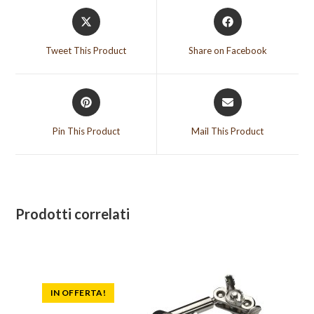
Opens
Opens
in
in
a
a
Tweet This Product
Share on Facebook
new
new
window
window
Opens
Opens
in
in
a
a
Pin This Product
Mail This Product
new
new
window
window
Prodotti correlati
IN OFFERTA!