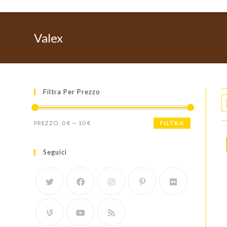
Valex
Filtra Per Prezzo
Prezzo
Prezzo
FILTRA
PREZZO:
0 €
—
10 €
Min
Max
Seguici