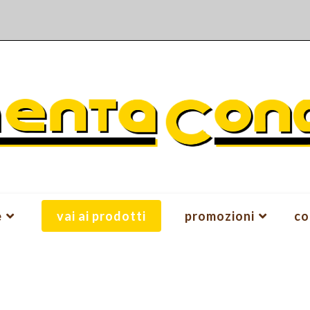
e
vai ai prodotti
promozioni
co