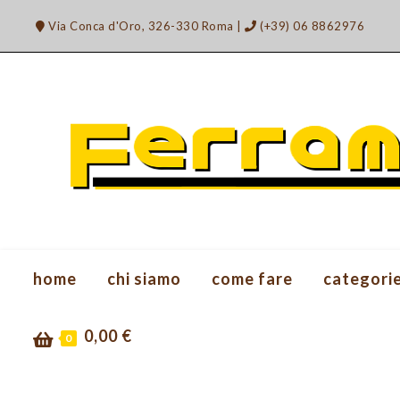
Salta
Via Conca d'Oro, 326-330 Roma
|
(+39) 06 8862976
al
contenuto
home
chi siamo
come fare
categori
0,00
€
0