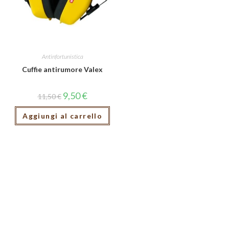
Antinfortunistica
Cuffie antirumore Valex
9,50
€
11,50
€
Aggiungi al carrello