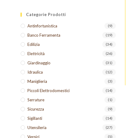
Categorie Prodotti
Antinfortunistica
(9)
Banco Ferramenta
(19)
Edilizia
(34)
Elettricità
(26)
Giardinaggio
(31)
Idraulica
(12)
Maniglieria
(3)
Piccoli Elettrodomestici
(14)
Serrature
(1)
Sicurezza
(9)
Sigillanti
(14)
Utensileria
(27)
Vernici
(5)