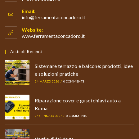
Opens
Email:
in
info@ferramentaconcadoro.it
Opens
your
in
your
application
Website:
application
www.ferramentaconcadoro.it
Articoli Recenti
Sistemare terrazzo e balcone: prodotti, idee
e soluzioni pratiche
24 MARZO 2026
/
0 COMMENTS
Riparazione cover e gusci chiavi auto a
Roma
24 GENNAIO 2024
/
0 COMMENTS
Voglia di fai da te