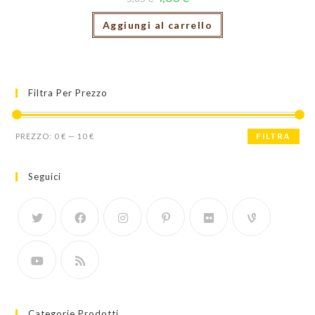
Aggiungi al carrello
Filtra Per Prezzo
Prezzo
Prezzo
FILTRA
PREZZO:
0 €
—
10 €
Min
Max
Seguici
Categorie Prodotti