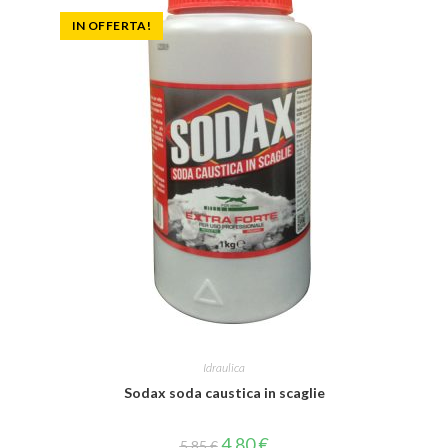
IN OFFERTA!
Idraulica
Sodax soda caustica in scaglie
4,80
€
5,85
€