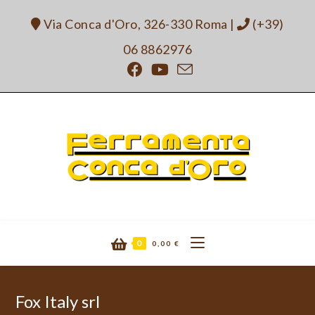
Salta
Via Conca d'Oro, 326-330 Roma
|
(+39)
al
contenuto
06 8862976
0
0,00
€
Fox Italy srl