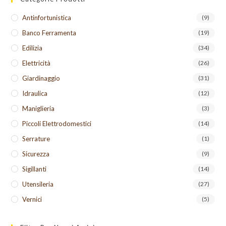
Antinfortunistica
(9)
Banco Ferramenta
(19)
Edilizia
(34)
Elettricità
(26)
Giardinaggio
(31)
Idraulica
(12)
Maniglieria
(3)
Piccoli Elettrodomestici
(14)
Serrature
(1)
Sicurezza
(9)
Sigillanti
(14)
Utensileria
(27)
Vernici
(5)