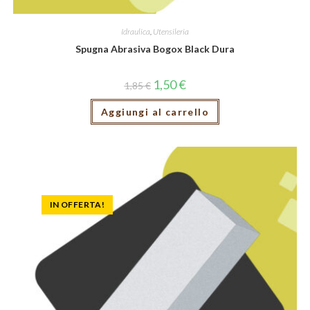
Idraulica
,
Utensileria
Spugna Abrasiva Bogox Black Dura
1,50
€
1,85
€
Aggiungi al carrello
IN OFFERTA!