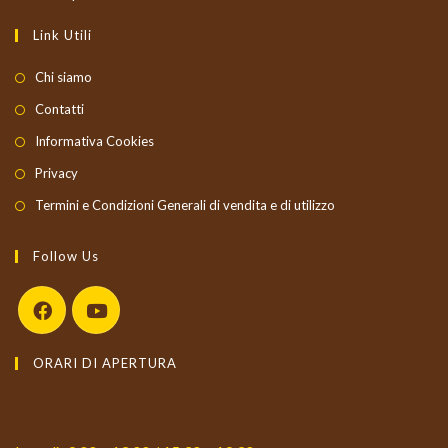
Link Utili
Chi siamo
Contatti
Informativa Cookies
Privacy
Termini e Condizioni Generali di vendita e di utilizzo
Follow Us
Opens
Opens
ORARI DI APERTURA
in
in
a
a
new
new
tab
tab