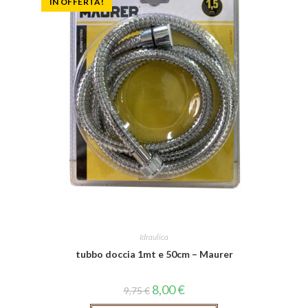
IN OFFERTA!
Idraulica
tubbo doccia 1mt e 50cm – Maurer
8,00
€
9,75
€