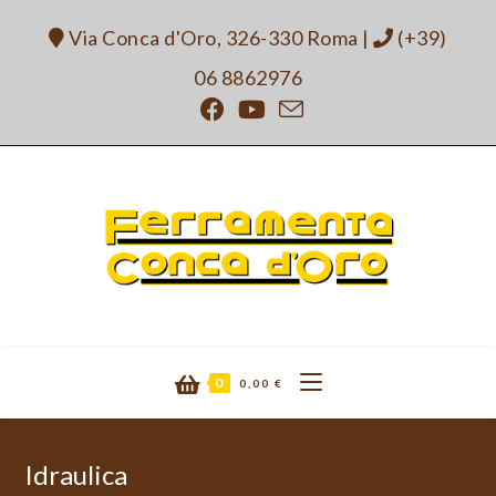
Salta
Via Conca d'Oro, 326-330 Roma
|
(+39)
al
contenuto
06 8862976
0
0,00
€
Idraulica