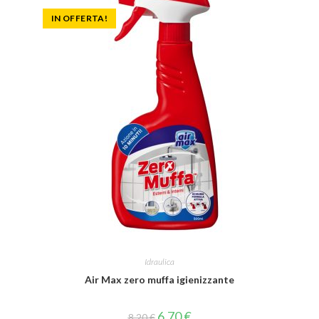
IN OFFERTA!
Idraulica
Air Max zero muffa igienizzante
6,70
€
8,20
€