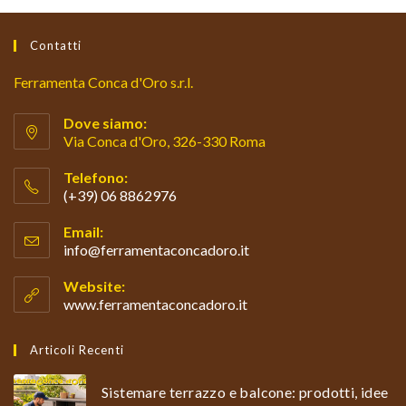
Contatti
Ferramenta Conca d'Oro s.r.l.
Dove siamo:
Via Conca d'Oro, 326-330 Roma
Telefono:
(+39) 06 8862976
Opens
Email:
in
info@ferramentaconcadoro.it
Opens
your
in
your
application
Website:
application
www.ferramentaconcadoro.it
Articoli Recenti
Sistemare terrazzo e balcone: prodotti, idee