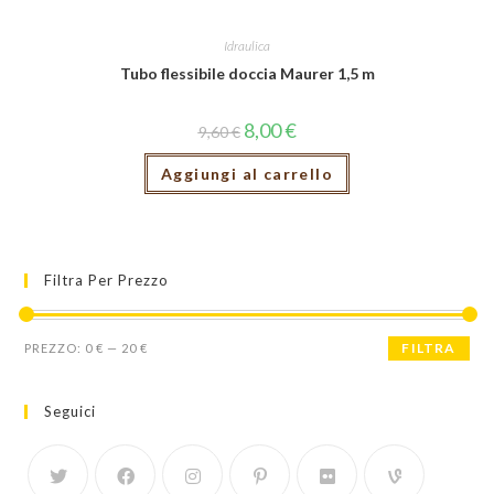
Idraulica
Tubo flessibile doccia Maurer 1,5 m
8,00
€
9,60
€
Aggiungi al carrello
Filtra Per Prezzo
Prezzo
Prezzo
FILTRA
PREZZO:
0 €
—
20 €
Min
Max
Seguici