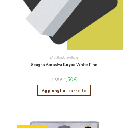
Idraulica
,
Utensileria
Spugna Abrasiva Bogox White Fine
1,50
€
1,85
€
Aggiungi al carrello